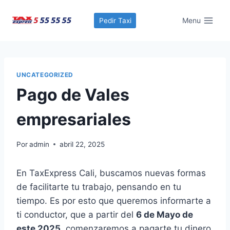
Saltar
al
Menu
Pedir Taxi
contenido
UNCATEGORIZED
Pago de Vales
empresariales
Por
admin
abril 22, 2025
En TaxExpress Cali, buscamos nuevas formas
de facilitarte tu trabajo, pensando en tu
tiempo. Es por esto que queremos informarte a
ti conductor, que a partir del
6 de Mayo de
este 2025
, comenzaremos a pagarte tu dinero