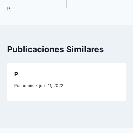
Navegación
P
de
entradas
Publicaciones Similares
P
Por
admin
julio 11, 2022